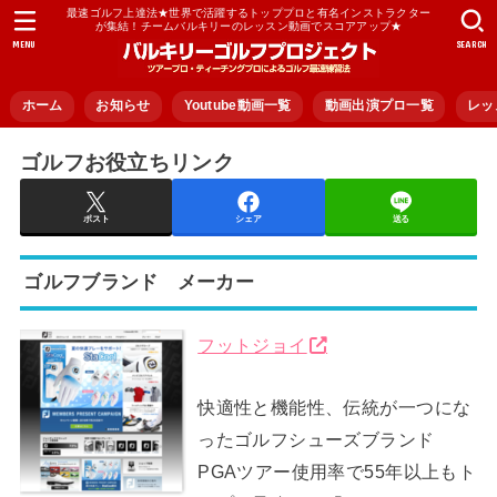
最速ゴルフ上達法★世界で活躍するトッププロと有名インストラクター
が集結！チームバルキリーのレッスン動画でスコアアップ★
MENU
SEARCH
ホーム
お知らせ
Youtube動画一覧
動画出演プロ一覧
レッ
ゴルフお役立ちリンク
ポスト
シェア
送る
ゴルフブランド メーカー
フットジョイ
快適性と機能性、伝統が一つにな
ったゴルフシューズブランド
PGAツアー使用率で55年以上もト